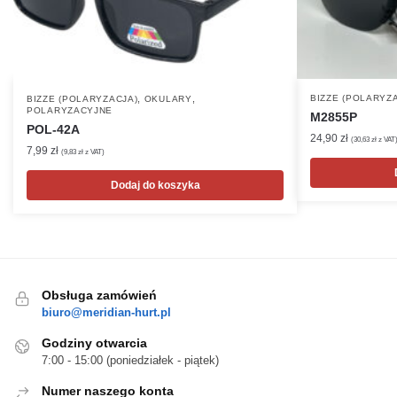
,
,
BIZZE (POLARYZ
BIZZE (POLARYZACJA)
OKULARY
POLARYZACYJNE
M2855P
POL-42A
24,90
zł
(
30,63
zł
z VAT
7,99
zł
(
9,83
zł
z VAT)
Dodaj do koszyka
Obsługa zamówień
biuro@meridian-hurt.pl
Godziny otwarcia
7:00 - 15:00 (poniedziałek - piątek)
Numer naszego konta