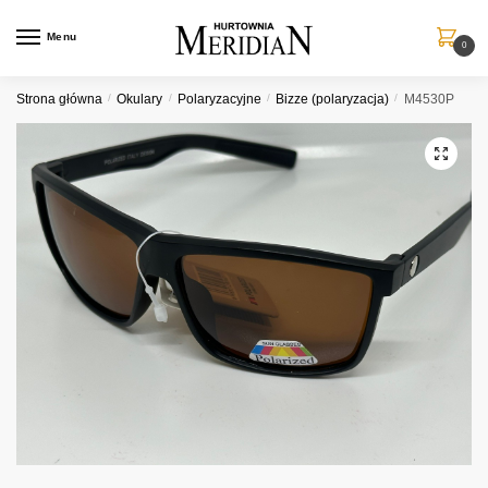
Przejdź
Przejdź
do
do
Menu
0
nawigacji
treści
Strona główna
/
Okulary
/
Polaryzacyjne
/
Bizze (polaryzacja)
/
M4530P