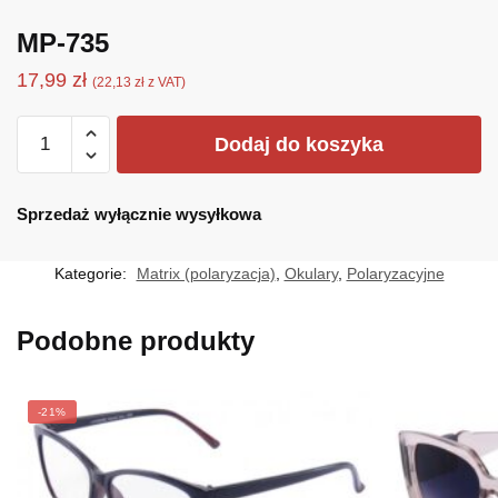
MP-735
17,99
zł
(
22,13
zł
z VAT)
ilość
Dodaj do koszyka
MP-
735
Sprzedaż wyłącznie wysyłkowa
Kategorie:
Matrix (polaryzacja)
,
Okulary
,
Polaryzacyjne
Podobne produkty
-21%