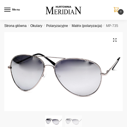
Przejdź
Przejdź
do
do
Menu
0
nawigacji
treści
Strona główna
/
Okulary
/
Polaryzacyjne
/
Matrix (polaryzacja)
/
MP-735