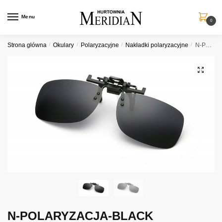
Przejdź
Przejdź
do
do
Menu
0
nawigacji
treści
Strona główna
/
Okulary
/
Polaryzacyjne
/
Nakładki polaryzacyjne
/
N-POLARYZACJA-BLACK
N-POLARYZACJA-BLACK