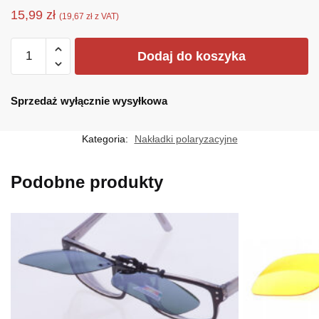
15,99
zł
(
19,67
zł
z VAT)
ilość
Dodaj do koszyka
N-
POLARYZACJA-
BLACK
Sprzedaż wyłącznie wysyłkowa
Kategoria:
Nakładki polaryzacyjne
Podobne produkty