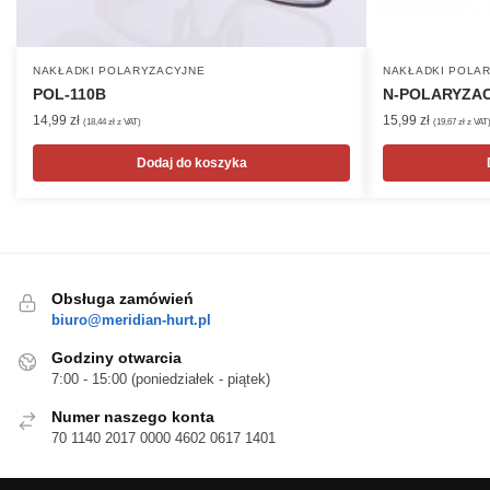
NAKŁADKI POLARYZACYJNE
NAKŁADKI POLA
POL-110B
N-POLARYZAC
14,99
zł
15,99
zł
(
18,44
zł
z VAT)
(
19,67
zł
z VAT
Dodaj do koszyka
Obsługa zamówień
biuro@meridian-hurt.pl
Godziny otwarcia
7:00 - 15:00 (poniedziałek - piątek)
Numer naszego konta
70 1140 2017 0000 4602 0617 1401