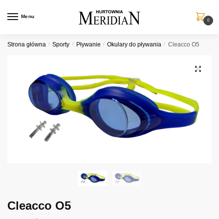
Przejdź
Przejdź
do
do
Menu
0
nawigacji
treści
Strona główna
/
Sporty
/
Pływanie
/
Okulary do pływania
/
Cleacco O5
Cleacco O5