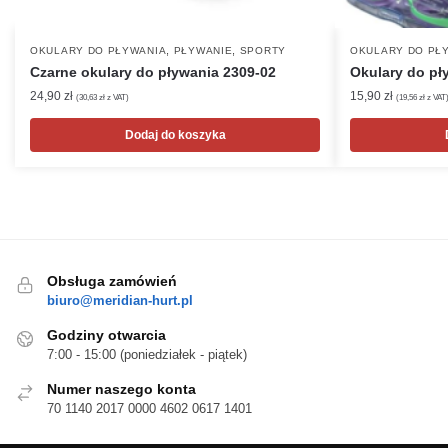
,
,
OKULARY DO PŁYWANIA
PŁYWANIE
SPORTY
OKULARY DO PŁ
Czarne okulary do pływania 2309-02
Okulary do pł
24,90
zł
15,90
zł
(
30,63
zł
z VAT)
(
19,56
zł
z VAT
Dodaj do koszyka
Obsługa zamówień
biuro@meridian-hurt.pl
Godziny otwarcia
7:00 - 15:00 (poniedziałek - piątek)
Numer naszego konta
70 1140 2017 0000 4602 0617 1401