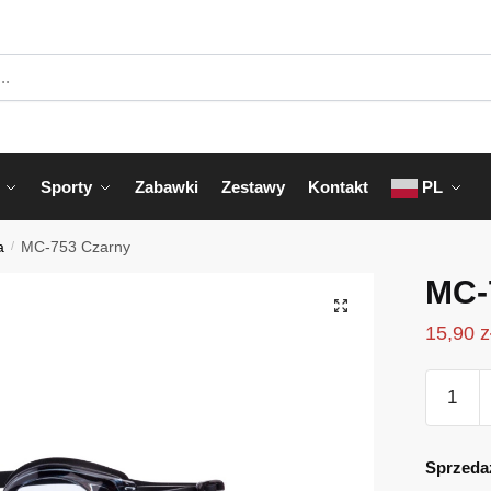
Sporty
Zabawki
Zestawy
Kontakt
PL
a
/
MC-753 Czarny
MC-
15,90
z
ilość
MC-
753
Czarny
Sprzeda