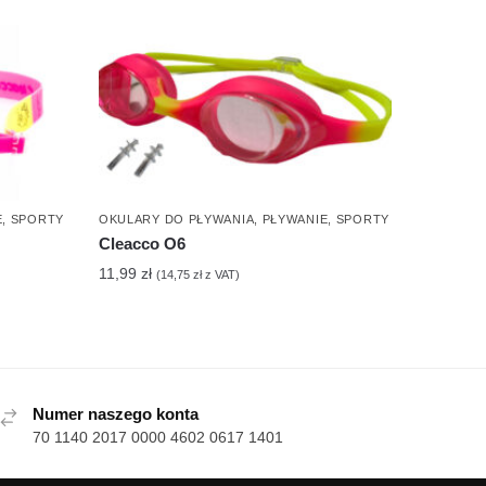
E
,
SPORTY
OKULARY DO PŁYWANIA
,
PŁYWANIE
,
SPORTY
Cleacco O6
11,99
zł
(
14,75
zł
z VAT)
Numer naszego konta
70 1140 2017 0000 4602 0617 1401