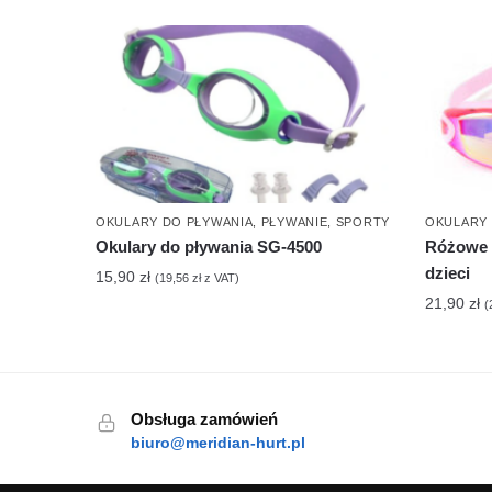
OKULARY DO PŁYWANIA
,
PŁYWANIE
,
SPORTY
OKULARY 
Okulary do pływania SG-4500
Różowe o
dzieci
15,90
zł
(
19,56
zł
z VAT)
21,90
zł
(
Obsługa zamówień
biuro@meridian-hurt.pl