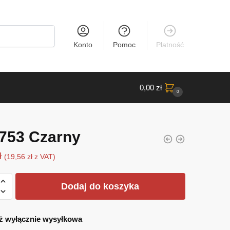
Konto
Pomoc
Płatność
0,00
zł
0
753 Czarny
ł
(
19,56
zł
z VAT)
Dodaj do koszyka
ż wyłącznie wysyłkowa