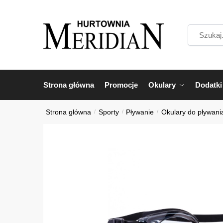
Przejdź
Przejdź
do
do
Szukaj...
nawigacji
treści
Strona główna
Promocje
Okulary
Dodatki
Strona główna
/
Sporty
/
Pływanie
/
Okulary do pływani