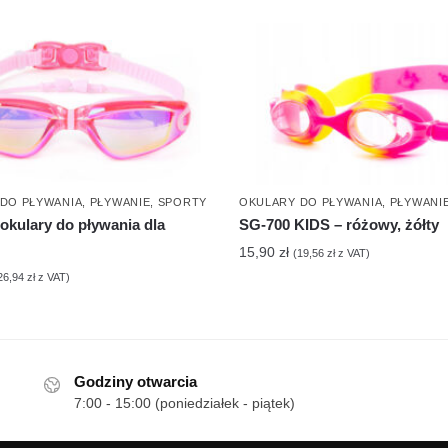
DO PŁYWANIA
,
PŁYWANIE
,
SPORTY
OKULARY DO PŁYWANIA
,
PŁYWANI
kulary do pływania dla
SG-700 KIDS – różowy, żółty
15,90
zł
(
19,56
zł
z VAT)
26,94
zł
z VAT)
Godziny otwarcia
7:00 - 15:00 (poniedziałek - piątek)