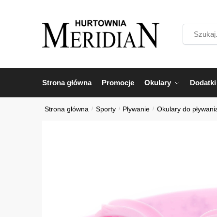
Przejdź
Przejdź
do
do
Szukaj...
nawigacji
treści
Strona główna
Promocje
Okulary
Dodatki
Strona główna
/
Sporty
/
Pływanie
/
Okulary do pływani