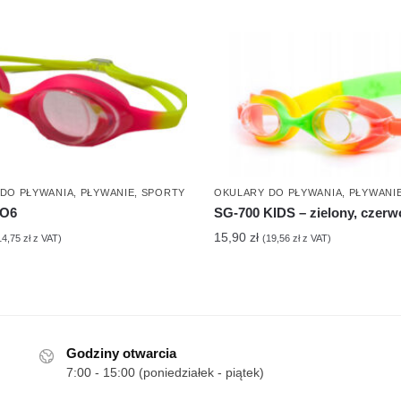
DO PŁYWANIA
,
PŁYWANIE
,
SPORTY
OKULARY DO PŁYWANIA
,
PŁYWANI
 O6
SG-700 KIDS – zielony, czer
15,90
zł
14,75
zł
z VAT)
(
19,56
zł
z VAT)
Godziny otwarcia
7:00 - 15:00 (poniedziałek - piątek)