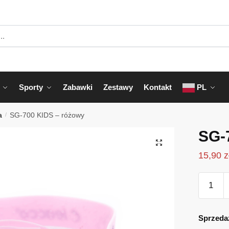
Sporty
Zabawki
Zestawy
Kontakt
PL
a
/
SG-700 KIDS – różowy
SG-
15,90
z
ilość
SG-
700
KIDS
Sprzeda