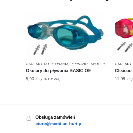
OKULARY DO PŁYWANIA
,
PŁYWANIE
,
SPORTY
OKULARY 
Okulary do pływania BASIC O9
Cleacco
5,90
zł
11,99
zł
(
7,26
zł
z VAT)
(
Obsługa zamówień
biuro@meridian-hurt.pl