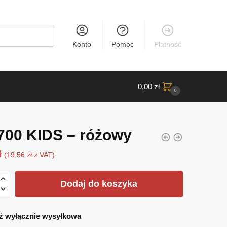
Konto
Pomoc
Płatność
0,00
zł
0
700 KIDS – różowy
ł
(
19,56
zł
z VAT)
Dodaj do koszyka
ż wyłącznie wysyłkowa