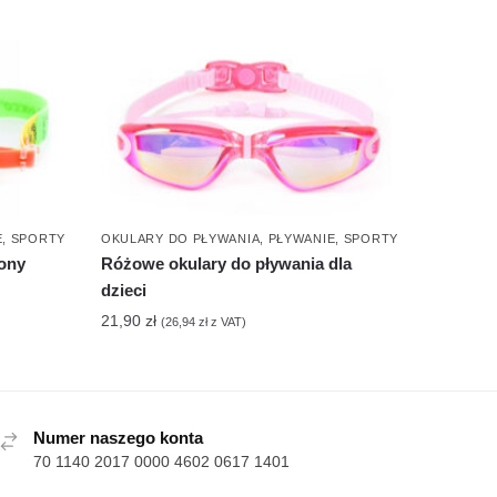
E
,
SPORTY
OKULARY DO PŁYWANIA
,
PŁYWANIE
,
SPORTY
wony
Różowe okulary do pływania dla
dzieci
21,90
zł
(
26,94
zł
z VAT)
Numer naszego konta
70 1140 2017 0000 4602 0617 1401