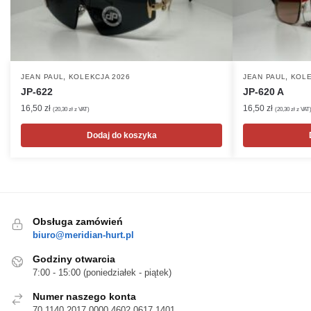
,
,
JEAN PAUL
KOLEKCJA 2026
JEAN PAUL
KOLE
JP-622
JP-620 A
16,50
zł
16,50
zł
(
20,30
zł
z VAT)
(
20,30
zł
z VAT
Dodaj do koszyka
Obsługa zamówień
biuro@meridian-hurt.pl
Godziny otwarcia
7:00 - 15:00 (poniedziałek - piątek)
Numer naszego konta
70 1140 2017 0000 4602 0617 1401