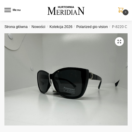
Przejdź
Przejdź
do
do
Menu
0
nawigacji
treści
Strona główna
/
Nowości
/
Kolekcja 2026
/
Polarized gio vision
/
P-8220 C