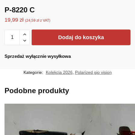
P-8220 C
19,99
zł
(
24,59
zł
z VAT)
ilość
Dodaj do koszyka
P-
8220
C
Sprzedaż wyłącznie wysyłkowa
Kategorie:
Kolekcja 2026
,
Polarized gio vision
Podobne produkty