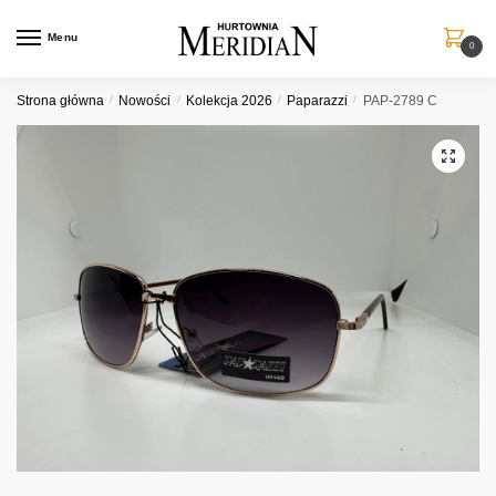
Przejdź
Przejdź
do
do
Menu
0
nawigacji
treści
Strona główna
/
Nowości
/
Kolekcja 2026
/
Paparazzi
/
PAP-2789 C