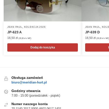
,
,
JEAN PAUL
KOLEKCJA 2026
JEAN PAUL
KOLE
JP-623 A
JP-639 D
16,50
zł
16,50
zł
(
20,30
zł
z VAT)
(
20,30
zł
z VAT
Dodaj do koszyka
Obsługa zamówień
biuro@meridian-hurt.pl
Godziny otwarcia
7:00 - 15:00 (poniedziałek - piątek)
Numer naszego konta
70 1140 2017 0000 4602 0617 1401