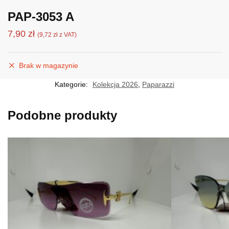
PAP-3053 A
7,90
zł
(
9,72
zł
z VAT)
Brak w magazynie
Kategorie:
Kolekcja 2026
,
Paparazzi
Podobne produkty