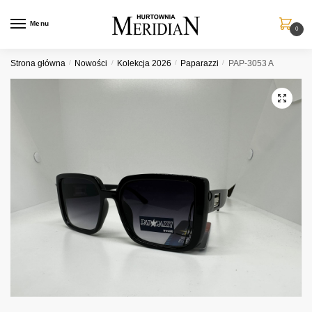
Przejdź
Przejdź
do
do
Menu
0
nawigacji
treści
Strona główna
/
Nowości
/
Kolekcja 2026
/
Paparazzi
/
PAP-3053 A