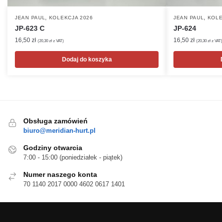
,
,
JEAN PAUL
KOLEKCJA 2026
JEAN PAUL
KOLE
JP-623 C
JP-624
16,50
zł
16,50
zł
(
20,30
zł
z VAT)
(
20,30
zł
z VAT
Dodaj do koszyka
Obsługa zamówień
biuro@meridian-hurt.pl
Godziny otwarcia
7:00 - 15:00 (poniedziałek - piątek)
Numer naszego konta
70 1140 2017 0000 4602 0617 1401