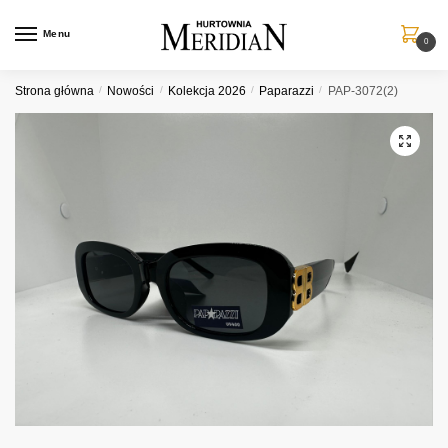
Przejdź
Przejdź
do
do
Menu
0
nawigacji
treści
Strona główna
/
Nowości
/
Kolekcja 2026
/
Paparazzi
/
PAP-3072(2)