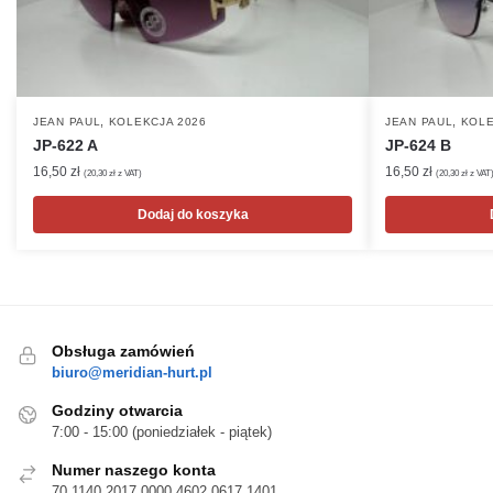
,
,
JEAN PAUL
KOLEKCJA 2026
JEAN PAUL
KOLE
JP-622 A
JP-624 B
16,50
zł
16,50
zł
(
20,30
zł
z VAT)
(
20,30
zł
z VAT
Dodaj do koszyka
Obsługa zamówień
biuro@meridian-hurt.pl
Godziny otwarcia
7:00 - 15:00 (poniedziałek - piątek)
Numer naszego konta
70 1140 2017 0000 4602 0617 1401