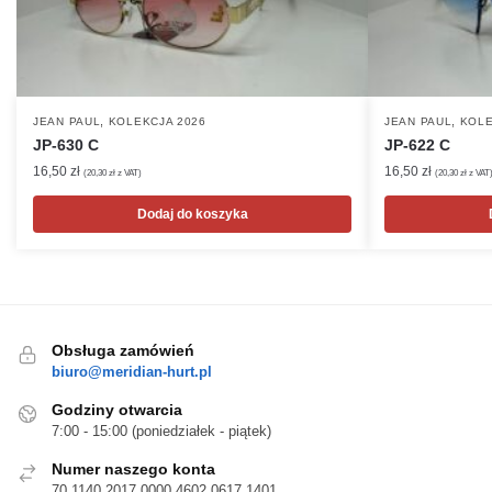
,
,
JEAN PAUL
KOLEKCJA 2026
JEAN PAUL
KOLE
JP-630 C
JP-622 C
16,50
zł
16,50
zł
(
20,30
zł
z VAT)
(
20,30
zł
z VAT
Dodaj do koszyka
Obsługa zamówień
biuro@meridian-hurt.pl
Godziny otwarcia
7:00 - 15:00 (poniedziałek - piątek)
Numer naszego konta
70 1140 2017 0000 4602 0617 1401