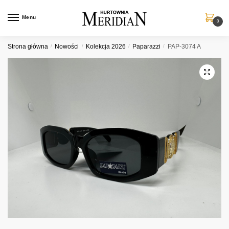
Przejdź
Przejdź
do
do
Menu
0
nawigacji
treści
Strona główna
/
Nowości
/
Kolekcja 2026
/
Paparazzi
/
PAP-3074 A