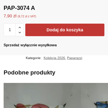
PAP-3074 A
7,90
zł
(
9,72
zł
z VAT)
ilość
Dodaj do koszyka
PAP-
3074
A
Sprzedaż wyłącznie wysyłkowa
Kategorie:
Kolekcja 2026
,
Paparazzi
Podobne produkty