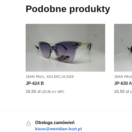
Podobne produkty
JEAN PAUL
,
KOLEKCJA 2026
JEAN PAU
JP-624 B
JP-630 A
16,50
zł
16,50
zł
(
20,30
zł
z VAT)
(
Obsługa zamówień
biuro@meridian-hurt.pl