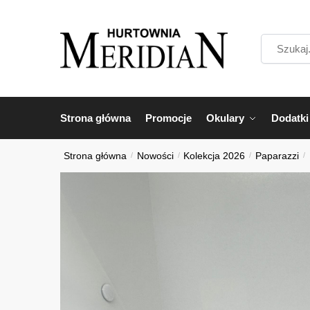
Przejdź
Przejdź
do
do
Szukaj...
nawigacji
treści
Strona główna
Promocje
Okulary
Dodatki
Strona główna
/
Nowości
/
Kolekcja 2026
/
Paparazzi
/