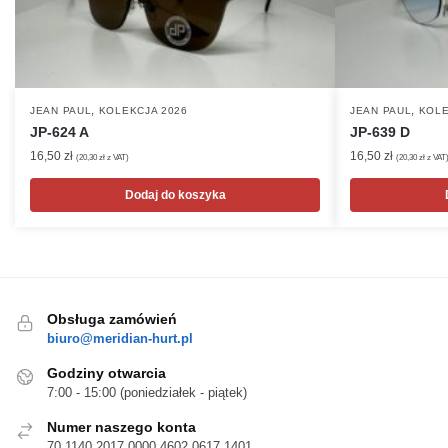
,
,
JEAN PAUL
KOLEKCJA 2026
JEAN PAUL
KOLE
JP-624 A
JP-639 D
16,50
zł
16,50
zł
(
20,30
zł
z VAT)
(
20,30
zł
z VAT
Dodaj do koszyka
Obsługa zamówień
biuro@meridian-hurt.pl
Godziny otwarcia
7:00 - 15:00 (poniedziałek - piątek)
Numer naszego konta
70 1140 2017 0000 4602 0617 1401