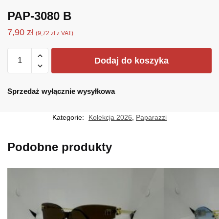
PAP-3080 B
7,90
zł
(
9,72
zł
z VAT)
ilość
Dodaj do koszyka
PAP-
3080
B
Sprzedaż wyłącznie wysyłkowa
Kategorie:
Kolekcja 2026
,
Paparazzi
Podobne produkty