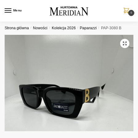
Przejdź
Przejdź
do
do
Menu
0
nawigacji
treści
Strona główna
/
Nowości
/
Kolekcja 2026
/
Paparazzi
/
PAP-3080 B