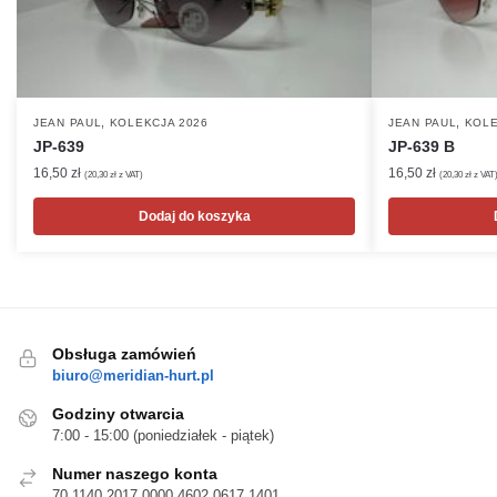
,
,
JEAN PAUL
KOLEKCJA 2026
JEAN PAUL
KOLE
JP-639
JP-639 B
16,50
zł
16,50
zł
(
20,30
zł
z VAT)
(
20,30
zł
z VAT
Dodaj do koszyka
Obsługa zamówień
biuro@meridian-hurt.pl
Godziny otwarcia
7:00 - 15:00 (poniedziałek - piątek)
Numer naszego konta
70 1140 2017 0000 4602 0617 1401