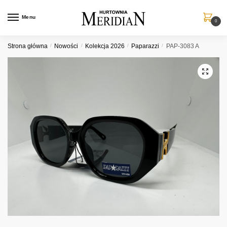
Przejdź
Przejdź
do
do
Menu
0
nawigacji
treści
Strona główna
/
Nowości
/
Kolekcja 2026
/
Paparazzi
/
PAP-3083 A