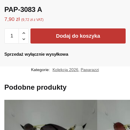
PAP-3083 A
7,90
zł
(
9,72
zł
z VAT)
ilość
Dodaj do koszyka
PAP-
3083
A
Sprzedaż wyłącznie wysyłkowa
Kategorie:
Kolekcja 2026
,
Paparazzi
Podobne produkty