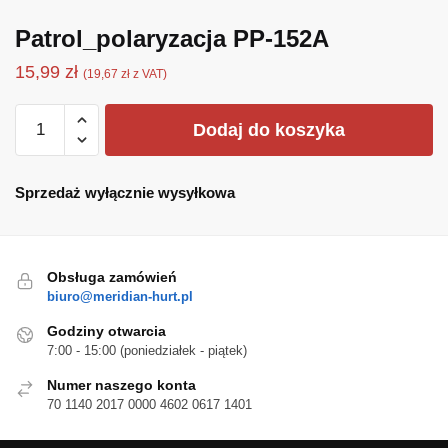
Patrol_polaryzacja PP-152A
15,99
zł
(
19,67
zł
z VAT)
ilość
Dodaj do koszyka
Patrol_polaryzacja
PP-
152A
Sprzedaż wyłącznie wysyłkowa
Obsługa zamówień
biuro@meridian-hurt.pl
Godziny otwarcia
7:00 - 15:00 (poniedziałek - piątek)
Numer naszego konta
70 1140 2017 0000 4602 0617 1401