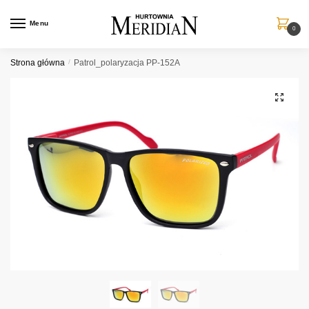
Przejdź
Przejdź
do
do
Menu
0
nawigacji
treści
Strona główna
/
Patrol_polaryzacja PP-152A