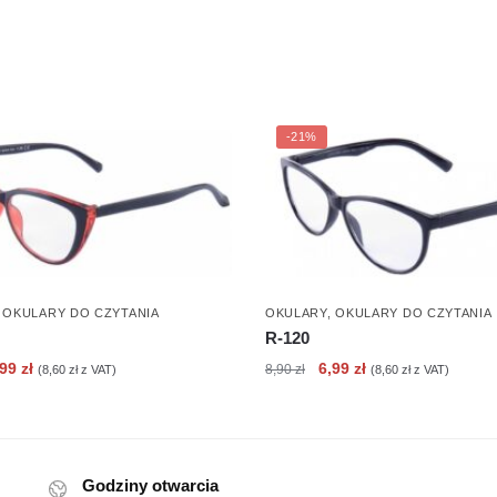
-21%
,
OKULARY DO CZYTANIA
OKULARY
,
OKULARY DO CZYTANIA
R-120
erwotna
Aktualna
Pierwotna
Aktualna
,99
zł
6,99
zł
8,90
zł
(
8,60
zł
z VAT)
(
8,60
zł
z VAT)
ena
cena
cena
cena
nosiła:
wynosi:
wynosiła:
wynosi:
90 zł.
6,99 zł.
8,90 zł.
6,99 zł.
Godziny otwarcia