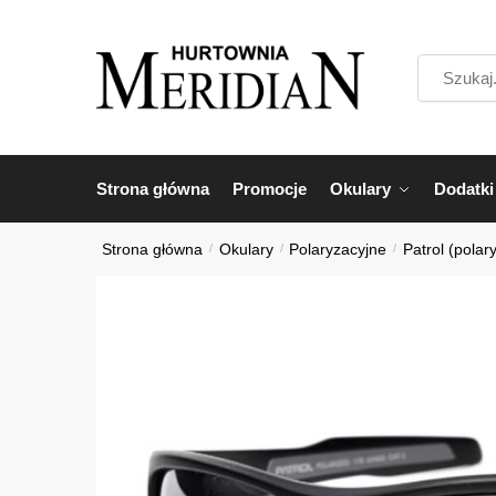
Przejdź
Przejdź
do
do
Szukaj...
nawigacji
treści
Strona główna
Promocje
Okulary
Dodatki
Strona główna
/
Okulary
/
Polaryzacyjne
/
Patrol (polar