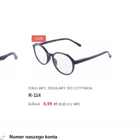
-21%
OKULARY
,
OKULARY DO CZYTANIA
R-114
Pierwotna
Aktualna
6,99
zł
8,90
zł
(
8,60
zł
z VAT)
cena
cena
wynosiła:
wynosi:
8,90 zł.
6,99 zł.
Numer naszego konta