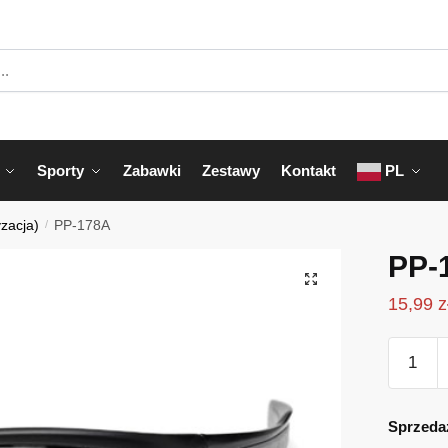
Sporty
Zabawki
Zestawy
Kontakt
PL
yzacja)
/
PP-178A
PP-
15,99
z
ilość
PP-
178A
Sprzeda