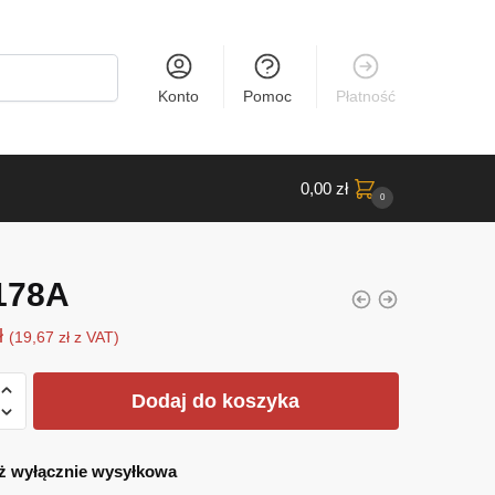
Konto
Pomoc
Płatność
0,00
zł
0
178A
ł
(
19,67
zł
z VAT)
Dodaj do koszyka
ż wyłącznie wysyłkowa