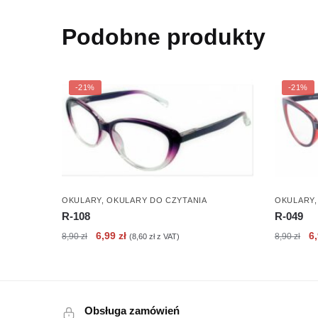
Podobne produkty
-21%
-21%
OKULARY
,
OKULARY DO CZYTANIA
OKULARY
R-108
R-049
Pierwotna
Aktualna
Pi
6,99
zł
6
8,90
zł
8,90
zł
(
8,60
zł
z VAT)
cena
cena
c
wynosiła:
wynosi:
wy
8,90 zł.
6,99 zł.
8,
Obsługa zamówień