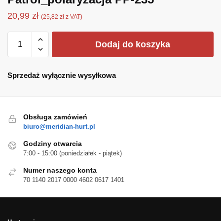
20,99
zł
(
25,82
zł
z VAT)
ilość
Dodaj do koszyka
Patrol_polaryzacja
PP-
235
Sprzedaż wyłącznie wysyłkowa
Obsługa zamówień
biuro@meridian-hurt.pl
Godziny otwarcia
7:00 - 15:00 (poniedziałek - piątek)
Numer naszego konta
70 1140 2017 0000 4602 0617 1401