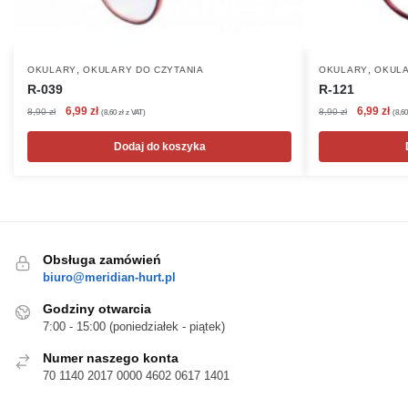
,
,
OKULARY
OKULARY DO CZYTANIA
OKULARY
OKULA
R-039
R-121
Pierwotna
Aktualna
Pierwotna
Akt
6,99
zł
6,99
zł
8,90
zł
8,90
zł
(
8,60
zł
z VAT)
(
8,6
cena
cena
cena
cen
wynosiła:
wynosi:
wynosiła:
wyn
Dodaj do koszyka
8,90 zł.
6,99 zł.
8,90 zł.
6,99
Obsługa zamówień
biuro@meridian-hurt.pl
Godziny otwarcia
7:00 - 15:00 (poniedziałek - piątek)
Numer naszego konta
70 1140 2017 0000 4602 0617 1401