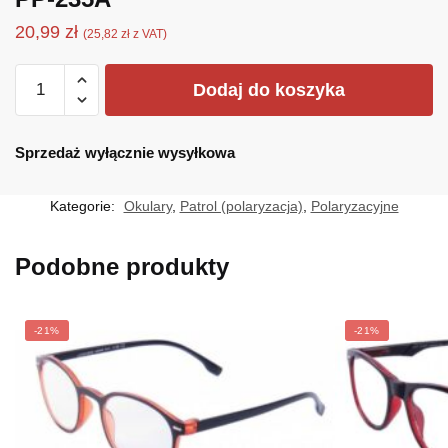
20,99
zł
(
25,82
zł
z VAT)
ilość
Dodaj do koszyka
PP-
235A
Sprzedaż wyłącznie wysyłkowa
Kategorie:
Okulary
,
Patrol (polaryzacja)
,
Polaryzacyjne
Podobne produkty
-21%
-21%