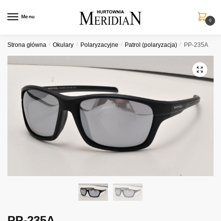
Przejdź
Przejdź
do
do
Menu
0
nawigacji
treści
Strona główna
/
Okulary
/
Polaryzacyjne
/
Patrol (polaryzacja)
/
PP-235A
PP-235A