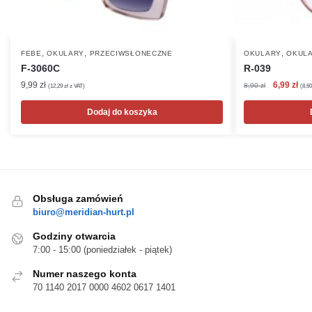
,
,
,
FEBE
OKULARY
PRZECIWSŁONECZNE
OKULARY
OKULA
F-3060C
R-039
Pierwotna
Akt
9,99
zł
6,99
zł
8,90
zł
(
12,29
zł
z VAT)
(
8,6
cena
cen
wynosiła:
wyn
Dodaj do koszyka
8,90 zł.
6,99
Obsługa zamówień
biuro@meridian-hurt.pl
Godziny otwarcia
7:00 - 15:00 (poniedziałek - piątek)
Numer naszego konta
70 1140 2017 0000 4602 0617 1401