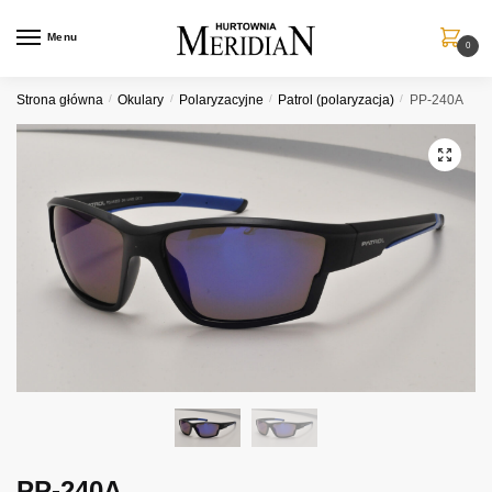
Przejdź
Przejdź
do
do
Menu
0
nawigacji
treści
Strona główna
/
Okulary
/
Polaryzacyjne
/
Patrol (polaryzacja)
/
PP-240A
PP-240A