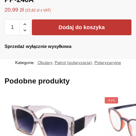
20,99
zł
(
25,82
zł
z VAT)
ilość
Dodaj do koszyka
PP-
240A
Sprzedaż wyłącznie wysyłkowa
Kategorie:
Okulary
,
Patrol (polaryzacja)
,
Polaryzacyjne
Podobne produkty
-21%