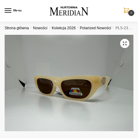
Przejdź
Przejdź
do
do
Menu
0
nawigacji
treści
Strona główna
/
Nowości
/
Kolekcja 2026
/
Polarized Nowości
/
PLS-2301A