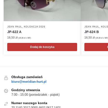
,
,
JEAN PAUL
KOLEKCJA 2026
JEAN PAUL
KOLE
JP-622 A
JP-624 B
16,50
zł
16,50
zł
(
20,30
zł
z VAT)
(
20,30
zł
z VAT
Dodaj do koszyka
Obsługa zamówień
biuro@meridian-hurt.pl
Godziny otwarcia
7:00 - 15:00 (poniedziałek - piątek)
Numer naszego konta
70 1140 2017 0000 4602 0617 1401