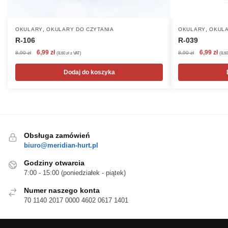
,
,
OKULARY
OKULARY DO CZYTANIA
OKULARY
OKULA
R-106
R-039
Pierwotna
Aktualna
Pierwotna
Akt
6,99
zł
6,99
zł
8,90
zł
8,90
zł
(
8,60
zł
z VAT)
(
8,6
cena
cena
cena
cen
wynosiła:
wynosi:
wynosiła:
wyn
Dodaj do koszyka
8,90 zł.
6,99 zł.
8,90 zł.
6,99
Obsługa zamówień
biuro@meridian-hurt.pl
Godziny otwarcia
7:00 - 15:00 (poniedziałek - piątek)
Numer naszego konta
70 1140 2017 0000 4602 0617 1401