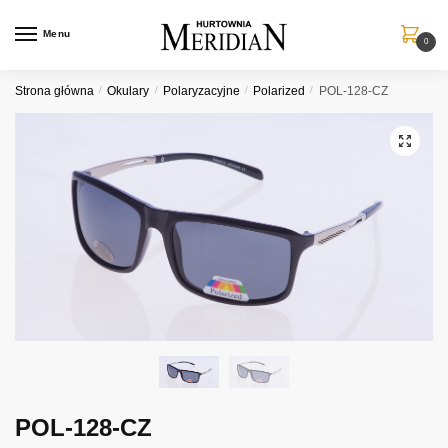
Przejdź
Przejdź
do
do
Menu
0
nawigacji
treści
Strona główna
/
Okulary
/
Polaryzacyjne
/
Polarized
/
POL-128-CZ
POL-128-CZ