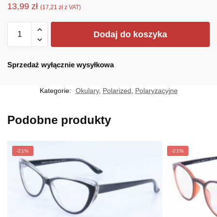
13,99
zł
(
17,21
zł
z VAT)
ilość
Dodaj do koszyka
POL-
128-
CZ
Sprzedaż wyłącznie wysyłkowa
Kategorie:
Okulary
,
Polarized
,
Polaryzacyjne
Podobne produkty
-21%
-21%