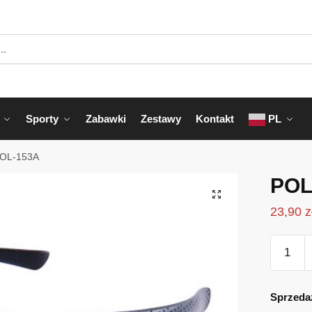
Sporty
Zabawki
Zestawy
Kontakt
PL
OL-153A
POL
23,90
z
ilość
POL-
153A
Sprzeda