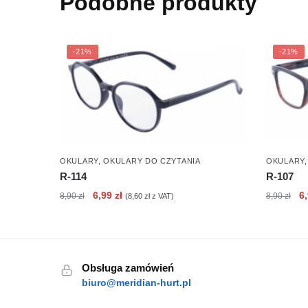
Podobne produkty
-21%
-21%
OKULARY
,
OKULARY DO CZYTANIA
OKULARY
R-114
R-107
Pierwotna
Aktualna
Pi
6,99
zł
6
8,90
zł
8,90
zł
(
8,60
zł
z VAT)
cena
cena
c
wynosiła:
wynosi:
wy
8,90 zł.
6,99 zł.
8,
Obsługa zamówień
biuro@meridian-hurt.pl