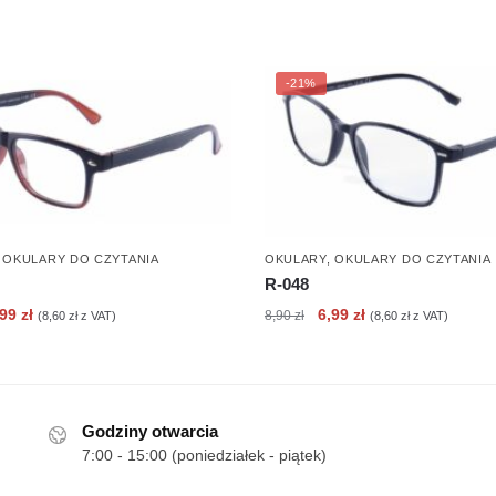
-21%
,
OKULARY DO CZYTANIA
OKULARY
,
OKULARY DO CZYTANIA
R-048
erwotna
Aktualna
Pierwotna
Aktualna
,99
zł
6,99
zł
8,90
zł
(
8,60
zł
z VAT)
(
8,60
zł
z VAT)
ena
cena
cena
cena
nosiła:
wynosi:
wynosiła:
wynosi:
90 zł.
6,99 zł.
8,90 zł.
6,99 zł.
Godziny otwarcia
7:00 - 15:00 (poniedziałek - piątek)