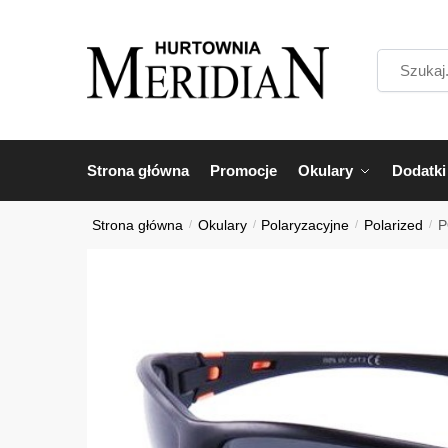
Przejdź
Przejdź
do
do
Szukaj...
nawigacji
treści
Strona główna
Promocje
Okulary
Dodatki
Strona główna
/
Okulary
/
Polaryzacyjne
/
Polarized
/
P