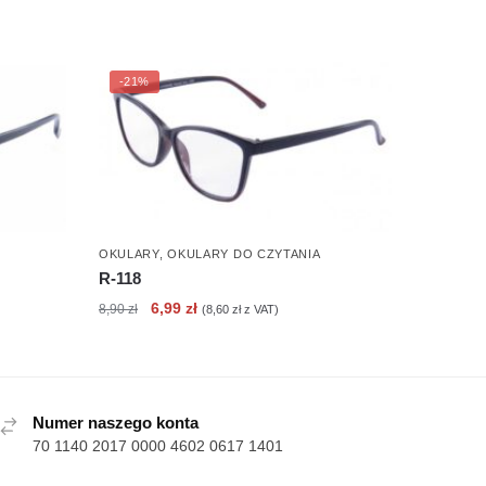
-21%
OKULARY
,
OKULARY DO CZYTANIA
R-118
Pierwotna
Aktualna
6,99
zł
8,90
zł
(
8,60
zł
z VAT)
cena
cena
wynosiła:
wynosi:
8,90 zł.
6,99 zł.
Numer naszego konta
70 1140 2017 0000 4602 0617 1401