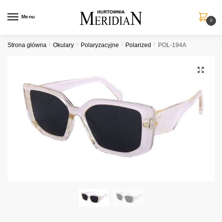
Przejdź
Przejdź
do
do
Menu
0
nawigacji
treści
Strona główna
/
Okulary
/
Polaryzacyjne
/
Polarized
/
POL-194A