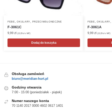
,
,
,
FEBE
OKULARY
PRZECIWSŁONECZNE
FEBE
OKULARY
F-3061C
F-3061A
9,99
zł
9,99
zł
(
12,29
zł
z VAT)
(
12,29
zł
z VAT)
Dodaj do koszyka
Obsługa zamówień
biuro@meridian-hurt.pl
Godziny otwarcia
7:00 - 15:00 (poniedziałek - piątek)
Numer naszego konta
70 1140 2017 0000 4602 0617 1401