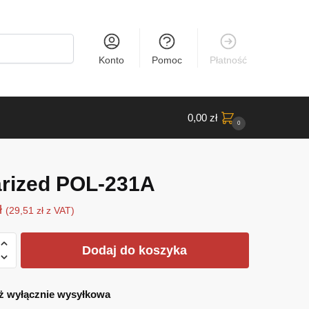
Konto
Pomoc
Płatność
0,00
zł
0
arized POL-231A
ł
(
29,51
zł
z VAT)
Dodaj do koszyka
d
ż wyłącznie wysyłkowa