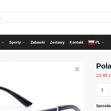
Sporty
Zabawki
Zestawy
Kontakt
PL
Pol
23,99
z
ilość
Polarize
POL-
231A
Sprzeda