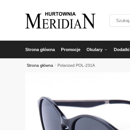
Przejdź
Przejdź
do
do
Szukaj...
nawigacji
treści
Strona główna
Promocje
Okulary
Dodatki
Strona główna
/
Polarized POL-231A