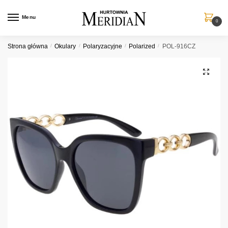
Przejdź
Przejdź
do
do
Menu
0
nawigacji
treści
Strona główna
/
Okulary
/
Polaryzacyjne
/
Polarized
/
POL-916CZ