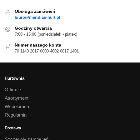
Obsługa zamówień
biuro@meridian-hurt.pl
Godziny otwarcia
7:00 - 15:00 (poniedziałek - piątek)
Numer naszego konta
70 1140 2017 0000 4602 0617 1401
Hurtownia
O firmie
Asortyment
Współpraca
Regulamin
Dostawa
Szczegóły zamówień