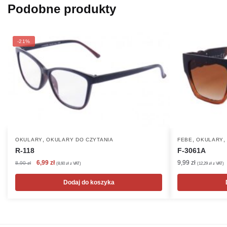
Podobne produkty
-21%
,
,
OKULARY
OKULARY DO CZYTANIA
FEBE
OKULARY
R-118
F-3061A
Pierwotna
Aktualna
6,99
zł
9,99
zł
8,90
zł
(
8,60
zł
z VAT)
(
12,29
zł
z VAT)
cena
cena
wynosiła:
wynosi:
Dodaj do koszyka
8,90 zł.
6,99 zł.