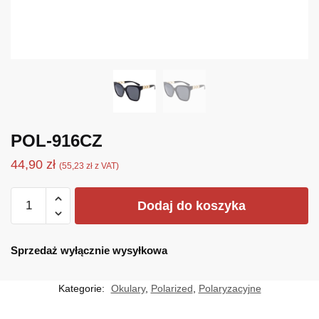
POL-916CZ
44,90
zł
(
55,23
zł
z VAT)
ilość
Dodaj do koszyka
POL-
916CZ
Sprzedaż wyłącznie wysyłkowa
Kategorie:
Okulary
,
Polarized
,
Polaryzacyjne