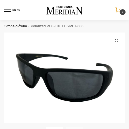
Przejdź
Przejdź
do
do
Menu
0
nawigacji
treści
Strona główna
/
Polarized POL-EXCLUSIVE1-686