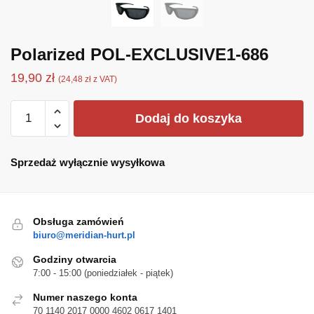
Polarized POL-EXCLUSIVE1-686
19,90
zł
(
24,48
zł
z VAT)
ilość
Dodaj do koszyka
Polarized
POL-
EXCLUSIVE1-
Sprzedaż wyłącznie wysyłkowa
686
Obsługa zamówień
biuro@meridian-hurt.pl
Godziny otwarcia
7:00 - 15:00 (poniedziałek - piątek)
Numer naszego konta
70 1140 2017 0000 4602 0617 1401