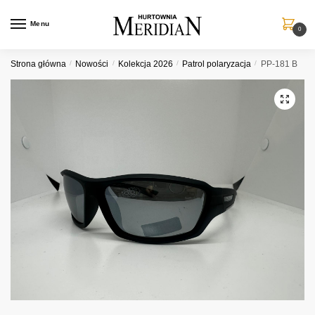
Przejdź
Przejdź
do
do
Menu
0
nawigacji
treści
Strona główna
/
Nowości
/
Kolekcja 2026
/
Patrol polaryzacja
/
PP-181 B