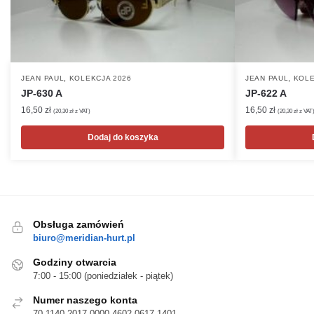
,
,
JEAN PAUL
KOLEKCJA 2026
JEAN PAUL
KOLE
JP-630 A
JP-622 A
16,50
zł
16,50
zł
(
20,30
zł
z VAT)
(
20,30
zł
z VAT
Dodaj do koszyka
Obsługa zamówień
biuro@meridian-hurt.pl
Godziny otwarcia
7:00 - 15:00 (poniedziałek - piątek)
Numer naszego konta
70 1140 2017 0000 4602 0617 1401