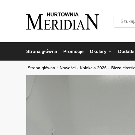
Przejdź
Przejdź
do
do
Szukaj...
nawigacji
treści
Strona główna
Promocje
Okulary
Dodatki
Strona główna
/
Nowości
/
Kolekcja 2026
/
Bizze classi