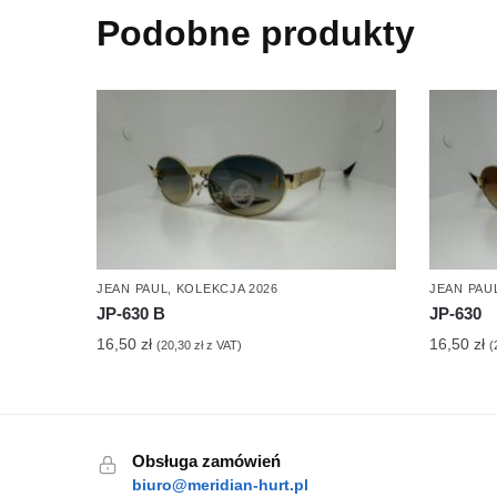
Podobne produkty
JEAN PAUL
,
KOLEKCJA 2026
JEAN PAU
JP-630 B
JP-630
16,50
zł
16,50
zł
(
20,30
zł
z VAT)
(
Obsługa zamówień
biuro@meridian-hurt.pl