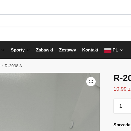
Sporty
Zabawki
Zestawy
Kontakt
PL
c
/
R-2038 A
R-2
10,99
z
ilość
R-
2038
A
Sprzeda