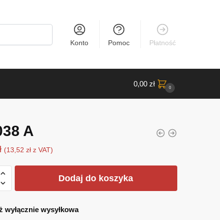
Konto
Pomoc
Płatność
0,00
zł
0
038 A
ł
(
13,52
zł
z VAT)
Dodaj do koszyka
ż wyłącznie wysyłkowa