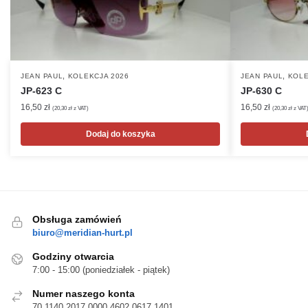
,
,
JEAN PAUL
KOLEKCJA 2026
JEAN PAUL
KOLE
JP-623 C
JP-630 C
16,50
zł
16,50
zł
(
20,30
zł
z VAT)
(
20,30
zł
z VAT
Dodaj do koszyka
Obsługa zamówień
biuro@meridian-hurt.pl
Godziny otwarcia
7:00 - 15:00 (poniedziałek - piątek)
Numer naszego konta
70 1140 2017 0000 4602 0617 1401