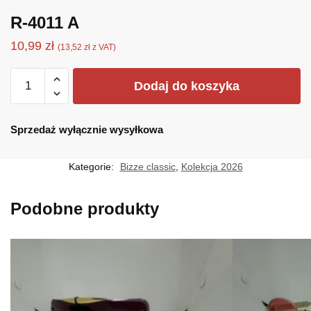
R-4011 A
10,99
zł
(
13,52
zł
z VAT)
ilość
Dodaj do koszyka
R-
4011
A
Sprzedaż wyłącznie wysyłkowa
Kategorie:
Bizze classic
,
Kolekcja 2026
Podobne produkty