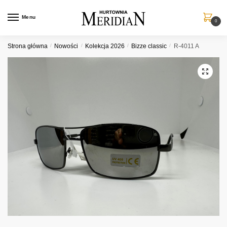
Przejdź
Przejdź
do
do
Menu
0
nawigacji
treści
Strona główna
/
Nowości
/
Kolekcja 2026
/
Bizze classic
/
R-4011 A