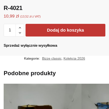
R-4021
10,99
zł
(
13,52
zł
z VAT)
ilość
Dodaj do koszyka
R-
4021
Sprzedaż wyłącznie wysyłkowa
Kategorie:
Bizze classic
,
Kolekcja 2026
Podobne produkty