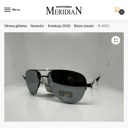
Przejdź
Przejdź
do
do
Menu
0
nawigacji
treści
Strona główna
/
Nowości
/
Kolekcja 2026
/
Bizze classic
/
R-4021