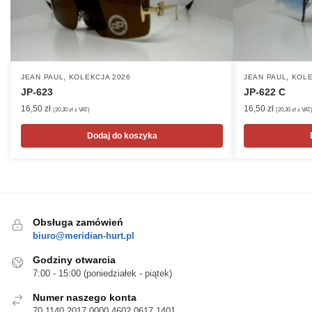
,
,
JEAN PAUL
KOLEKCJA 2026
JEAN PAUL
KOLE
JP-623
JP-622 C
16,50
zł
16,50
zł
(
20,30
zł
z VAT)
(
20,30
zł
z VAT
Dodaj do koszyka
Obsługa zamówień
biuro@meridian-hurt.pl
Godziny otwarcia
7:00 - 15:00 (poniedziałek - piątek)
Numer naszego konta
70 1140 2017 0000 4602 0617 1401