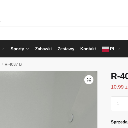
Sporty
Zabawki
Zestawy
Kontakt
PL
c
/
R-4037 B
R-4
10,99
z
ilość
R-
4037
B
Sprzeda