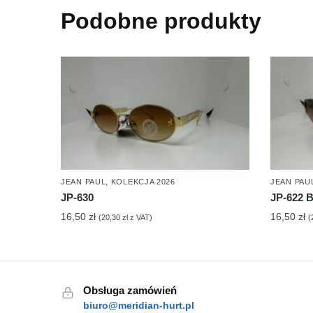
Podobne produkty
JEAN PAUL
,
KOLEKCJA 2026
JEAN PAU
JP-630
JP-622 
16,50
zł
16,50
zł
(
20,30
zł
z VAT)
(
Obsługa zamówień
biuro@meridian-hurt.pl