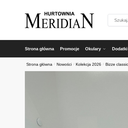
Przejdź
Przejdź
do
do
Szukaj...
nawigacji
treści
Strona główna
Promocje
Okulary
Dodatki
Strona główna
/
Nowości
/
Kolekcja 2026
/
Bizze classi