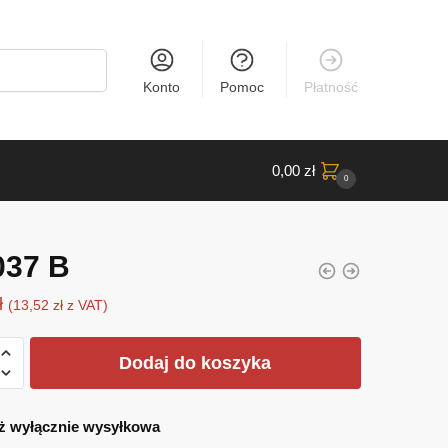
Konto
Pomoc
Płatność
0,00
zł
0
037 B
ł
(
13,52
zł
z VAT)
Dodaj do koszyka
ż wyłącznie wysyłkowa