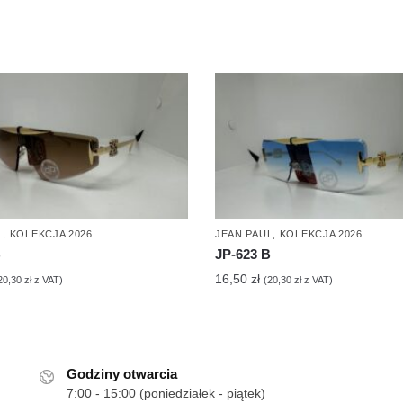
L
,
KOLEKCJA 2026
JEAN PAUL
,
KOLEKCJA 2026
B
JP-623 B
16,50
zł
20,30
zł
z VAT)
(
20,30
zł
z VAT)
Godziny otwarcia
7:00 - 15:00 (poniedziałek - piątek)