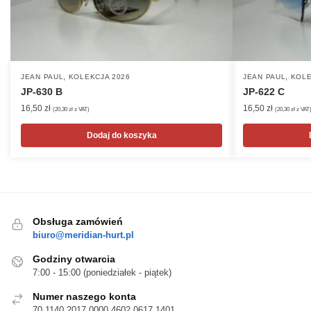
,
,
JEAN PAUL
KOLEKCJA 2026
JEAN PAUL
KOLE
JP-630 B
JP-622 C
16,50
zł
16,50
zł
(
20,30
zł
z VAT)
(
20,30
zł
z VAT
Dodaj do koszyka
Obsługa zamówień
biuro@meridian-hurt.pl
Godziny otwarcia
7:00 - 15:00 (poniedziałek - piątek)
Numer naszego konta
70 1140 2017 0000 4602 0617 1401