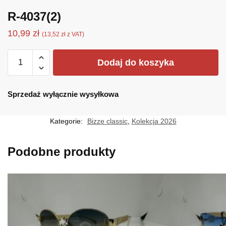
R-4037(2)
10,99
zł
(
13,52
zł
z VAT)
ilość
Dodaj do koszyka
R-
4037(2)
Sprzedaż wyłącznie wysyłkowa
Kategorie:
Bizze classic
,
Kolekcja 2026
Podobne produkty