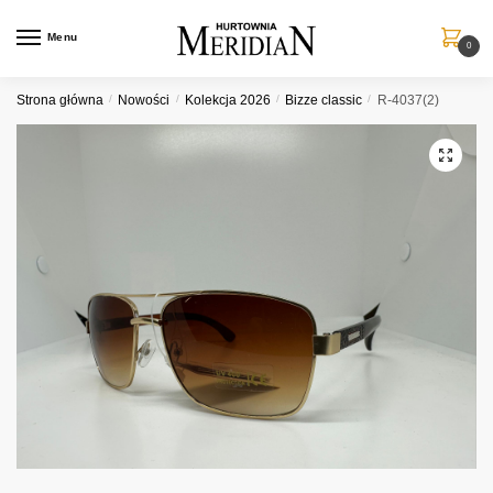
Przejdź
Przejdź
do
do
Menu
0
nawigacji
treści
Strona główna
/
Nowości
/
Kolekcja 2026
/
Bizze classic
/
R-4037(2)