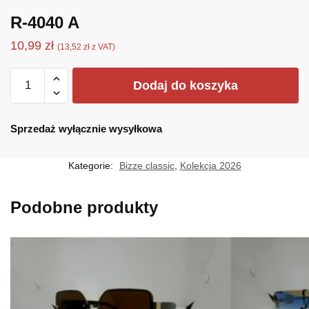
R-4040 A
10,99
zł
(
13,52
zł
z VAT)
ilość
Dodaj do koszyka
R-
4040
A
Sprzedaż wyłącznie wysyłkowa
Kategorie:
Bizze classic
,
Kolekcja 2026
Podobne produkty