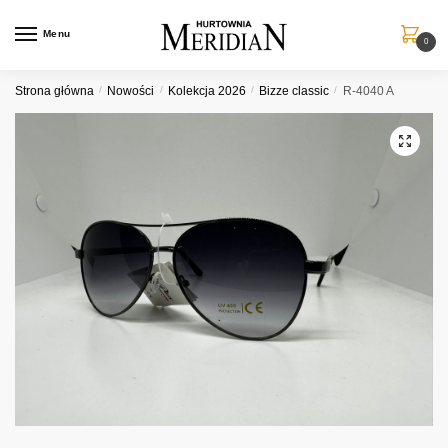
Przejdź
Przejdź
do
do
Menu
0
nawigacji
treści
Strona główna
/
Nowości
/
Kolekcja 2026
/
Bizze classic
/
R-4040 A