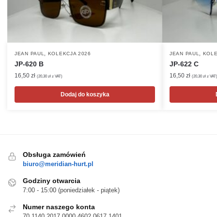
,
,
JEAN PAUL
KOLEKCJA 2026
JEAN PAUL
KOLE
JP-620 B
JP-622 C
16,50
zł
16,50
zł
(
20,30
zł
z VAT)
(
20,30
zł
z VAT
Dodaj do koszyka
Obsługa zamówień
biuro@meridian-hurt.pl
Godziny otwarcia
7:00 - 15:00 (poniedziałek - piątek)
Numer naszego konta
70 1140 2017 0000 4602 0617 1401