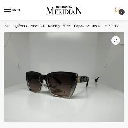
Przejdź
Przejdź
do
do
Menu
0
nawigacji
treści
Strona główna
/
Nowości
/
Kolekcja 2026
/
Paparazzi classic
/
S-6801 A