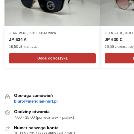
,
,
JEAN PAUL
KOLEKCJA 2026
JEAN PAUL
KOLE
JP-634 A
JP-630 C
16,50
zł
16,50
zł
(
20,30
zł
z VAT)
(
20,30
zł
z VAT
Dodaj do koszyka
Obsługa zamówień
biuro@meridian-hurt.pl
Godziny otwarcia
7:00 - 15:00 (poniedziałek - piątek)
Numer naszego konta
70 1140 2017 0000 4602 0617 1401