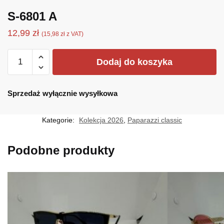
S-6801 A
12,99
zł
(
15,98
zł
z VAT)
ilość
Dodaj do koszyka
S-
6801
A
Sprzedaż wyłącznie wysyłkowa
Kategorie:
Kolekcja 2026
,
Paparazzi classic
Podobne produkty