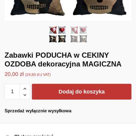
Zabawki PODUCHA w CEKINY
OZDOBA dekoracyjna MAGICZNA
20,00
zł
(
24,60
zł
z VAT)
ilość
Dodaj do koszyka
Zabawki
PODUCHA
w
Sprzedaż wyłącznie wysyłkowa
CEKINY
OZDOBA
dekoracyjna