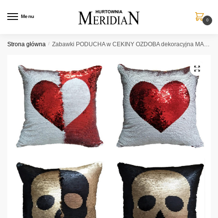
Przejdź
Przejdź
do
do
Menu
0
nawigacji
treści
Strona główna
/
Zabawki PODUCHA w CEKINY OZDOBA dekoracyjna MAGICZNA