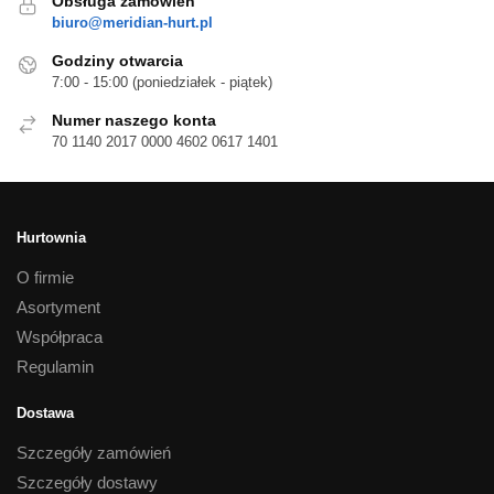
Obsługa zamówień
MAGICZNA
biuro@meridian-hurt.pl
Godziny otwarcia
7:00 - 15:00 (poniedziałek - piątek)
Numer naszego konta
70 1140 2017 0000 4602 0617 1401
Hurtownia
O firmie
Asortyment
Współpraca
Regulamin
Dostawa
Szczegóły zamówień
Szczegóły dostawy