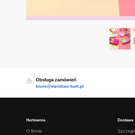
Obsługa zamówień
biuro@meridian-hurt.pl
Hurtownia
Dostawa
O firmie
Szczegó