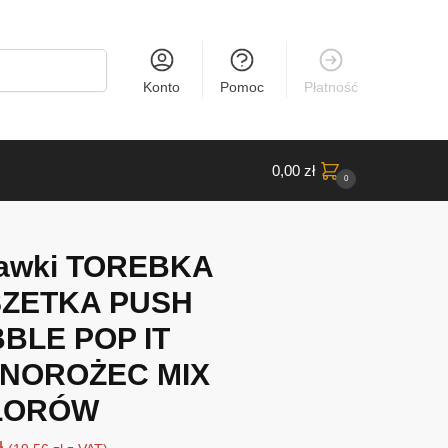
Konto
Pomoc
Płatność
0,00
zł
0
awki TOREBKA
ZETKA PUSH
BLE POP IT
NOROŻEC MIX
LORÓW