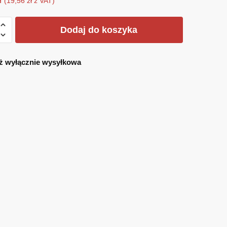
ł
(
19,56
zł
z VAT)
Dodaj do koszyka
KA
TKA
ż wyłącznie wysyłkowa
E
ROŻEC
ÓW