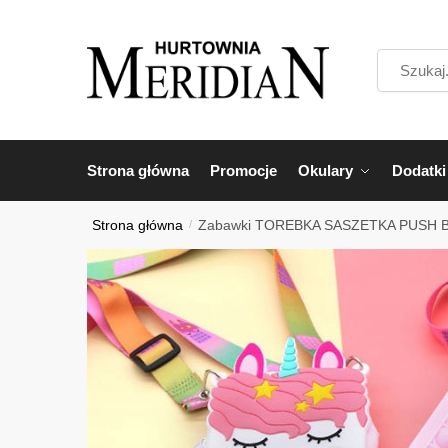
Przejdź
Przejdź
do
do
Szukaj...
nawigacji
treści
Strona główna
Promocje
Okulary
Dodatki
Strona główna
/
Zabawki TOREBKA SASZETKA PUSH