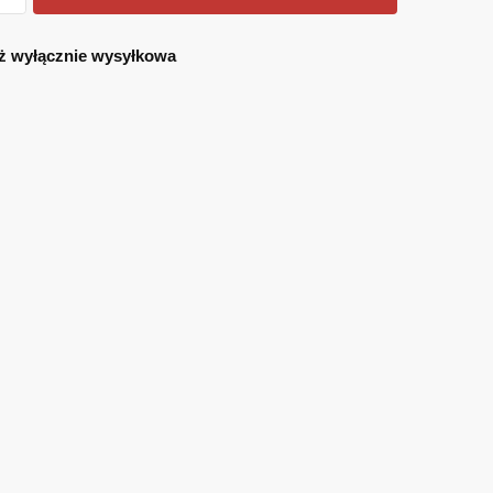
NOWA
ĘCA
ż wyłącznie wysyłkowa
DO