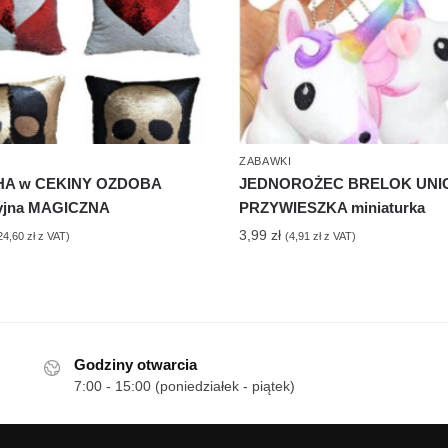
ZABAWKI
A w CEKINY OZDOBA
JEDNOROŻEC BRELOK UNI
yjna MAGICZNA
PRZYWIESZKA miniaturka
3,99
zł
24,60
zł
z VAT)
(
4,91
zł
z VAT)
Godziny otwarcia
7:00 - 15:00 (poniedziałek - piątek)