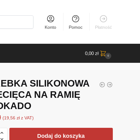
Konto
Pomoc
Płatność
0,00
zł
0
EBKA SILIKONOWA
ECIĘCA NA RAMIĘ
OKADO
ł
(
19,56
zł
z VAT)
Dodaj do koszyka
KA