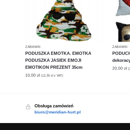
ZABAWKI
ZABAWKI
PODUSZKA EMOTKA. EMOTKA
PODUCH
PODUSZKA JASIEK EMOJI
dekorac
EMOTIKON PREZENT 35cm
20,00
zł
(
10,00
zł
(
12,30
zł
z VAT)
Obsługa zamówień
biuro@meridian-hurt.pl