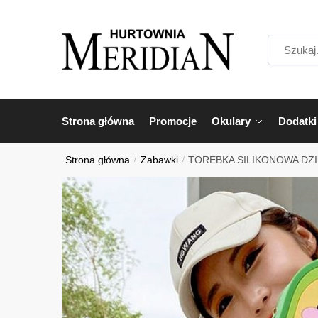
Przejdź
Przejdź
do
do
Szukaj...
nawigacji
treści
Strona główna
Promocje
Okulary
Dodatki
Strona główna
/
Zabawki
/
TOREBKA SILIKONOWA DZ