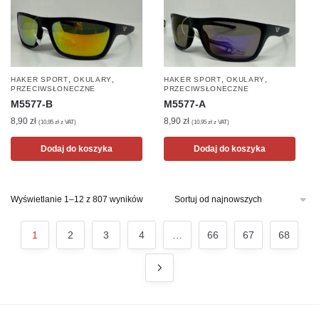
,
,
,
,
HAKER SPORT
OKULARY
HAKER SPORT
OKULARY
PRZECIWSŁONECZNE
PRZECIWSŁONECZNE
M5577-B
M5577-A
8,90
zł
8,90
zł
(
10,95
zł
z VAT)
(
10,95
zł
z VAT)
Dodaj do koszyka
Dodaj do koszyka
Posortowane
Wyświetlanie 1–12 z 807 wyników
według
najnowszych
1
2
3
4
…
66
67
68