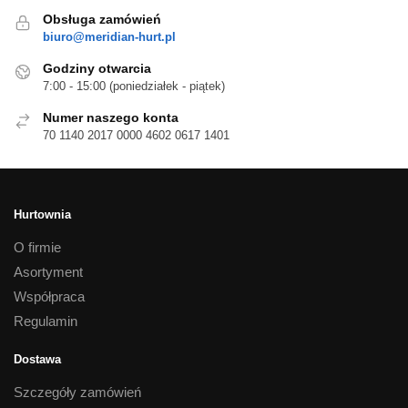
Obsługa zamówień
biuro@meridian-hurt.pl
Godziny otwarcia
7:00 - 15:00 (poniedziałek - piątek)
Numer naszego konta
70 1140 2017 0000 4602 0617 1401
Hurtownia
O firmie
Asortyment
Współpraca
Regulamin
Dostawa
Szczegóły zamówień