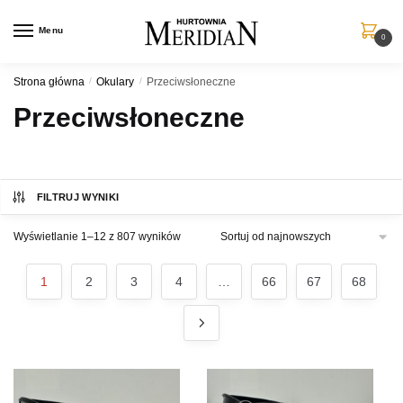
Przejdź
Przejdź
do
do
Menu
0
nawigacji
treści
Strona główna
/
Okulary
/
Przeciwsłoneczne
Przeciwsłoneczne
FILTRUJ WYNIKI
Posortowane
Wyświetlanie 1–12 z 807 wyników
według
najnowszych
1
2
3
4
…
66
67
68