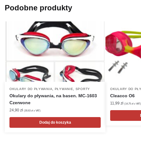
CM
Podobne produkty
,
,
OKULARY DO PŁYWANIA
PŁYWANIE
SPORTY
OKULARY DO PŁ
Okulary do pływania, na basen. MC-1603
Cleacco O6
Czerwone
11,99
zł
(
14,75
zł
z VAT)
24,90
zł
(
30,63
zł
z VAT)
Dodaj do koszyka