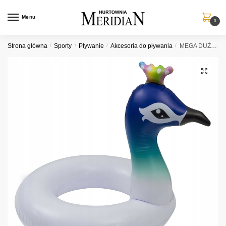
Przejdź
Przejdź
do
do
Menu
0
nawigacji
treści
Strona główna
/
Sporty
/
Pływanie
/
Akcesoria do pływania
/
MEGA DUŻE KOŁO DO PŁYWANIA 85 CM