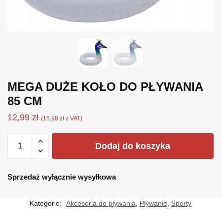
MEGA DUŻE KOŁO DO PŁYWANIA
85 CM
12,99
zł
(
15,98
zł
z VAT)
ilość
Dodaj do koszyka
MEGA
DUŻE
KOŁO
Sprzedaż wyłącznie wysyłkowa
DO
PŁYWANIA
Kategorie:
Akcesoria do pływania
,
Pływanie
,
Sporty
85