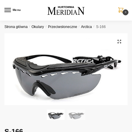
Przejdź
Przejdź
do
do
Menu
0
nawigacji
treści
Strona główna
/
Okulary
/
Przeciwsłoneczne
/
Arctica
/
S-166
S-166