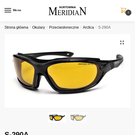
Przejdź
Przejdź
do
do
Menu
0
nawigacji
treści
Strona główna
/
Okulary
/
Przeciwsłoneczne
/
Arctica
/
S-290A
S-290A