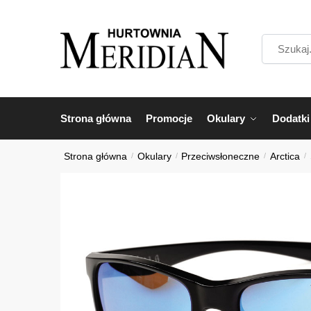
Przejdź
Przejdź
do
do
Szukaj...
nawigacji
treści
Strona główna
Promocje
Okulary
Dodatki
Strona główna
/
Okulary
/
Przeciwsłoneczne
/
Arctica
/