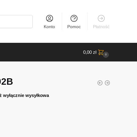
Konto
Pomoc
Płatność
0,00
zł
0
02B
ż wyłącznie wysyłkowa