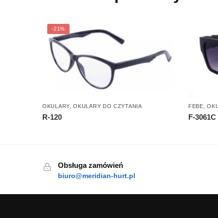
-21%
OKULARY
,
OKULARY DO CZYTANIA
FEBE
,
OK
R-120
F-3061C
Obsługa zamówień
biuro@meridian-hurt.pl