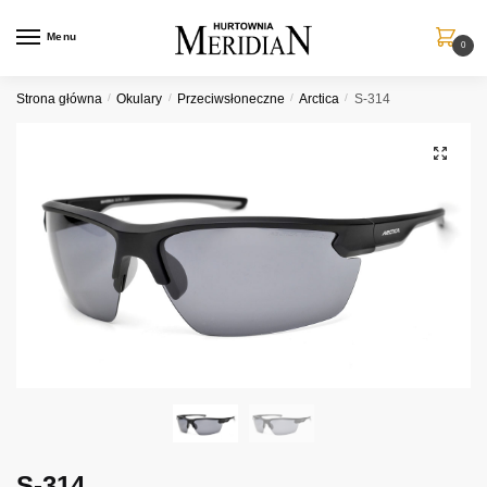
Przejdź
Przejdź
do
do
Menu
0
nawigacji
treści
Strona główna
/
Okulary
/
Przeciwsłoneczne
/
Arctica
/
S-314
S-314