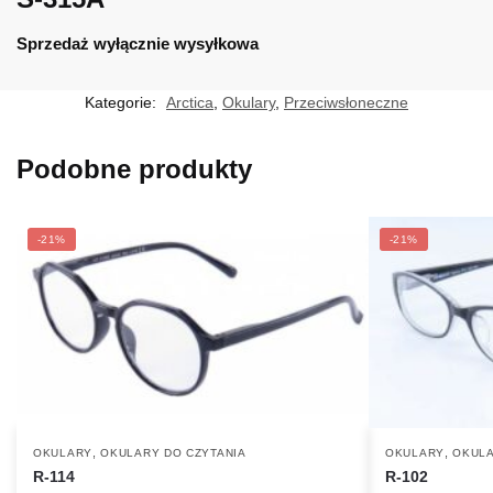
Sprzedaż wyłącznie wysyłkowa
Kategorie:
Arctica
,
Okulary
,
Przeciwsłoneczne
Podobne produkty
-21%
-21%
,
,
OKULARY
OKULARY DO CZYTANIA
OKULARY
OKULA
R-114
R-102