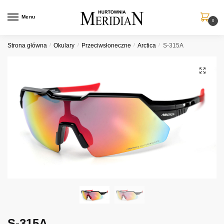
Przejdź
Przejdź
do
do
Menu
0
nawigacji
treści
Strona główna
/
Okulary
/
Przeciwsłoneczne
/
Arctica
/
S-315A
S-315A