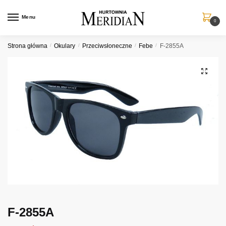
Przejdź
Przejdź
do
do
Menu
0
nawigacji
treści
Strona główna
/
Okulary
/
Przeciwsłoneczne
/
Febe
/
F-2855A
F-2855A