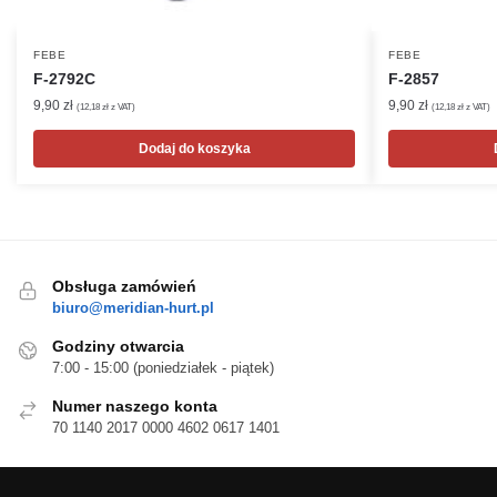
FEBE
FEBE
F-2792C
F-2857
9,90
zł
9,90
zł
(
12,18
zł
z VAT)
(
12,18
zł
z VAT)
Dodaj do koszyka
Obsługa zamówień
biuro@meridian-hurt.pl
Godziny otwarcia
7:00 - 15:00 (poniedziałek - piątek)
Numer naszego konta
70 1140 2017 0000 4602 0617 1401