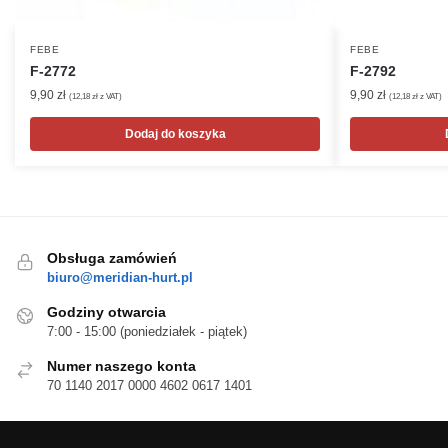
FEBE
FEBE
F-2772
F-2792
9,90
zł
9,90
zł
(
12,18
zł
z VAT)
(
12,18
zł
z VAT)
Dodaj do koszyka
Obsługa zamówień
biuro@meridian-hurt.pl
Godziny otwarcia
7:00 - 15:00 (poniedziałek - piątek)
Numer naszego konta
70 1140 2017 0000 4602 0617 1401