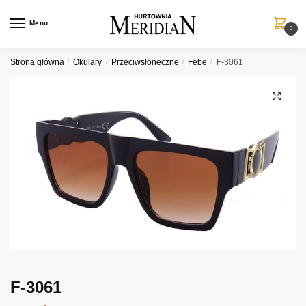
Przejdź
Przejdź
do
do
Menu
0
nawigacji
treści
Strona główna
/
Okulary
/
Przeciwsłoneczne
/
Febe
/
F-3061
F-3061