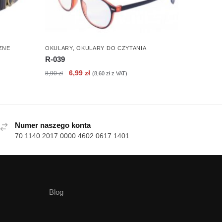
ZNE
OKULARY
,
OKULARY DO CZYTANIA
R-039
Pierwotna
Aktualna
6,99
zł
8,90
zł
(
8,60
zł
z VAT)
cena
cena
wynosiła:
wynosi:
8,90 zł.
6,99 zł.
Numer naszego konta
70 1140 2017 0000 4602 0617 1401
Blog