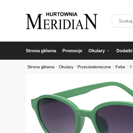
Przejdź
Przejdź
do
do
Szukaj...
nawigacji
treści
Strona główna
Promocje
Okulary
Dodatki
Strona główna
/
Okulary
/
Przeciwsłoneczne
/
Febe
/
F