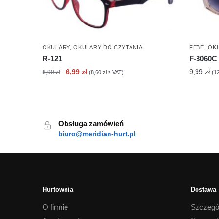
OKULARY
,
OKULARY DO CZYTANIA
FEBE
,
OK
R-121
F-3060C
Pierwotna
Aktualna
6,99
zł
9,99
zł
8,90
zł
(
8,60
zł
z VAT)
(
1
cena
cena
wynosiła:
wynosi:
8,90 zł.
6,99 zł.
Obsługa zamówień
biuro@meridian-hurt.pl
Hurtownia
Dostawa
O firmie
Szczegó