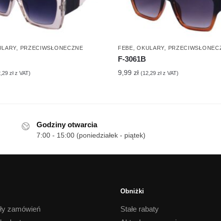
ULARY
,
PRZECIWSŁONECZNE
FEBE
,
OKULARY
,
PRZECIWSŁONEC
F-3061B
9,99
zł
2,29
zł
z VAT)
(
12,29
zł
z VAT)
Godziny otwarcia
7:00 - 15:00 (poniedziałek - piątek)
Obniżki
ły zamówień
Stałe rabaty