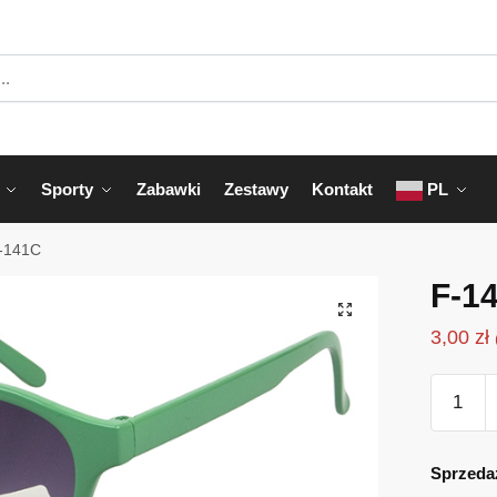
Sporty
Zabawki
Zestawy
Kontakt
PL
-141C
F-1
3,00
zł
ilość
F-
141C
Sprzeda