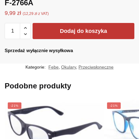
F-2766A
9,99
zł
(
12,29
zł
z VAT)
ilość
Dodaj do koszyka
F-
2766A
Sprzedaż wyłącznie wysyłkowa
Kategorie:
Febe
,
Okulary
,
Przeciwsłoneczne
Podobne produkty
-21%
-21%