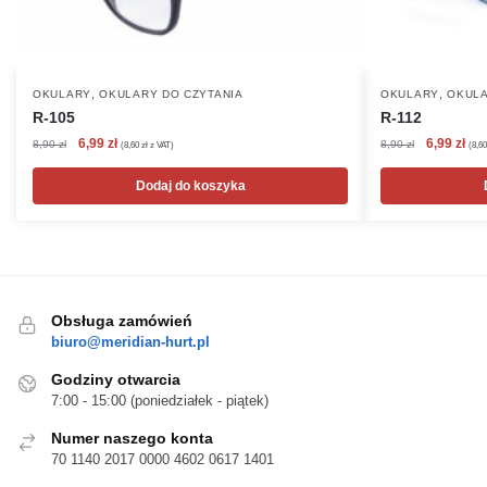
,
,
OKULARY
OKULARY DO CZYTANIA
OKULARY
OKULA
R-105
R-112
Pierwotna
Aktualna
Pierwotna
Akt
6,99
zł
6,99
zł
8,90
zł
8,90
zł
(
8,60
zł
z VAT)
(
8,6
cena
cena
cena
cen
wynosiła:
wynosi:
wynosiła:
wyn
Dodaj do koszyka
8,90 zł.
6,99 zł.
8,90 zł.
6,99
Obsługa zamówień
biuro@meridian-hurt.pl
Godziny otwarcia
7:00 - 15:00 (poniedziałek - piątek)
Numer naszego konta
70 1140 2017 0000 4602 0617 1401