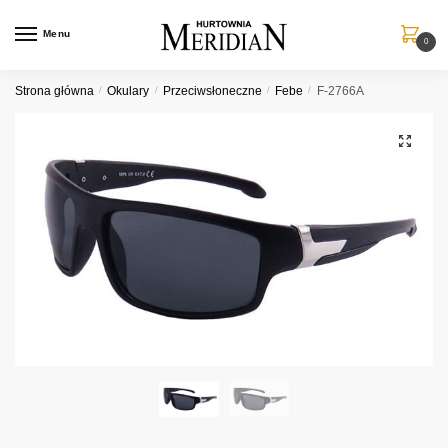
Przejdź
Przejdź
do
do
Menu
0
nawigacji
treści
Strona główna
/
Okulary
/
Przeciwsłoneczne
/
Febe
/
F-2766A