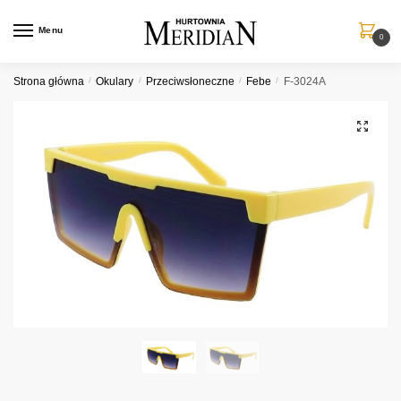
Przejdź
Przejdź
do
do
Menu
0
nawigacji
treści
Strona główna
/
Okulary
/
Przeciwsłoneczne
/
Febe
/
F-3024A