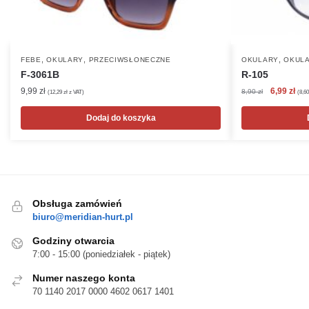
,
,
,
FEBE
OKULARY
PRZECIWSŁONECZNE
OKULARY
OKULA
F-3061B
R-105
Pierwotna
Akt
9,99
zł
6,99
zł
8,90
zł
(
12,29
zł
z VAT)
(
8,6
cena
cen
wynosiła:
wyn
Dodaj do koszyka
8,90 zł.
6,99
Obsługa zamówień
biuro@meridian-hurt.pl
Godziny otwarcia
7:00 - 15:00 (poniedziałek - piątek)
Numer naszego konta
70 1140 2017 0000 4602 0617 1401