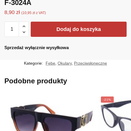
F-3024A
8,90
zł
(
10,95
zł
z VAT)
ilość
Dodaj do koszyka
F-
3024A
Sprzedaż wyłącznie wysyłkowa
Kategorie:
Febe
,
Okulary
,
Przeciwsłoneczne
Podobne produkty
-21%