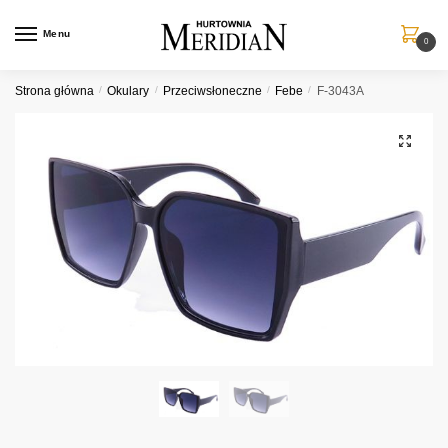
Przejdź
Przejdź
do
do
Menu
0
nawigacji
treści
Strona główna
/
Okulary
/
Przeciwsłoneczne
/
Febe
/
F-3043A