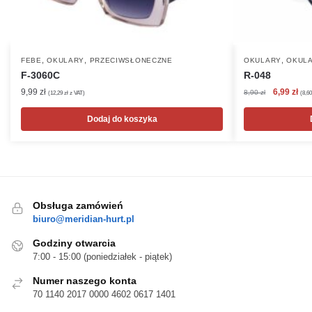
,
,
,
FEBE
OKULARY
PRZECIWSŁONECZNE
OKULARY
OKULA
F-3060C
R-048
Pierwotna
Akt
9,99
zł
6,99
zł
8,90
zł
(
12,29
zł
z VAT)
(
8,6
cena
cen
wynosiła:
wyn
Dodaj do koszyka
8,90 zł.
6,99
Obsługa zamówień
biuro@meridian-hurt.pl
Godziny otwarcia
7:00 - 15:00 (poniedziałek - piątek)
Numer naszego konta
70 1140 2017 0000 4602 0617 1401