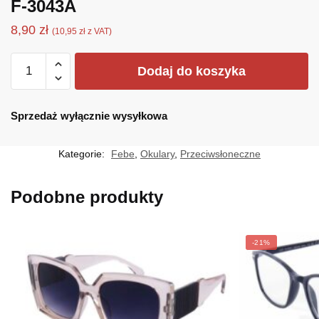
F-3043A
8,90
zł
(
10,95
zł
z VAT)
ilość
Dodaj do koszyka
F-
3043A
Sprzedaż wyłącznie wysyłkowa
Kategorie:
Febe
,
Okulary
,
Przeciwsłoneczne
Podobne produkty
-21%